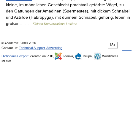
kleine, im männlichen Geschlecht prachtvoll gefärbte Vögel, zu
den Gattungen der Amadinen (Spermestes), mit dickem Schnabel,
und Astrilde (Habropȳga), mit dünnem Schnabel, gehörig, leben in
großen… …
Kleines Konversations-Lexikon
© Academic, 2000-2026
18+
Contact us:
Technical Support
,
Advertising
Dictionaries export
, created on PHP,
Joomla,
Drupal,
WordPress,
MODx.