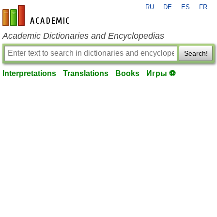
RU
DE
ES
FR
en-academic.com
Academic Dictionaries and Encyclopedias
Search!
Interpretations
Translations
Books
Игры ⚽