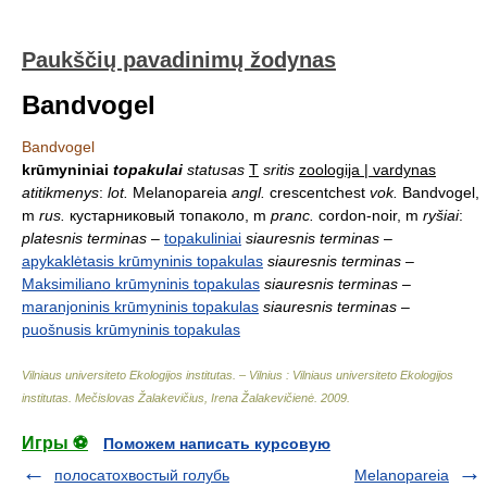
Paukščių pavadinimų žodynas
Bandvogel
Bandvogel
krūmyniniai
topakulai
statusas
T
sritis
zoologija | vardynas
atitikmenys
:
lot.
Melanopareia
angl.
crescentchest
vok.
Bandvogel,
m
rus.
кустарниковый топаколо, m
pranc.
cordon-noir, m
ryšiai
:
platesnis terminas
–
topakuliniai
siauresnis terminas
–
apykaklėtasis krūmyninis topakulas
siauresnis terminas
–
Maksimiliano krūmyninis topakulas
siauresnis terminas
–
maranjoninis krūmyninis topakulas
siauresnis terminas
–
puošnusis krūmyninis topakulas
Vilniaus universiteto Ekologijos institutas. – Vilnius : Vilniaus universiteto Ekologijos
institutas
.
Mečislovas Žalakevičius, Irena Žalakevičienė
.
2009
.
Игры ⚽
Поможем написать курсовую
полосатохвостый голубь
Melanopareia