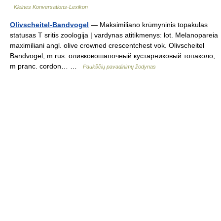
Kleines Konversations-Lexikon
Olivscheitel-Bandvogel
— Maksimiliano krūmyninis topakulas
statusas T sritis zoologija | vardynas atitikmenys: lot. Melanopareia
maximiliani angl. olive crowned crescentchest vok. Olivscheitel
Bandvogel, m rus. оливковошапочный кустарниковый топаколо,
m pranc. cordon… …
Paukščių pavadinimų žodynas