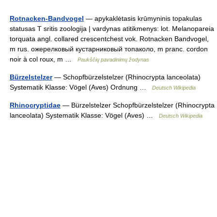
Rotnacken-Bandvogel
— apykaklėtasis krūmyninis topakulas
statusas T sritis zoologija | vardynas atitikmenys: lot. Melanopareia
torquata angl. collared crescentchest vok. Rotnacken Bandvogel,
m rus. ожерелковый кустарниковый топаколо, m pranc. cordon
noir à col roux, m …
Paukščių pavadinimų žodynas
Bürzelstelzer
— Schopfbürzelstelzer (Rhinocrypta lanceolata)
Systematik Klasse: Vögel (Aves) Ordnung …
Deutsch Wikipedia
Rhinocryptidae
— Bürzelstelzer Schopfbürzelstelzer (Rhinocrypta
lanceolata) Systematik Klasse: Vögel (Aves) …
Deutsch Wikipedia